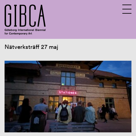
Nätverksträff 27 maj
Sv
En
Om GIBCA Extended
Nätverket
Nätverksträffar
Nätverksträff 27 maj
Nätverksträff 21 augusti
Arkiv