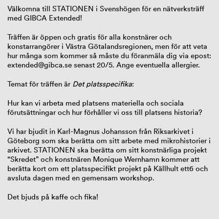
Välkomna till STATIONEN i Svenshögen för en nätverksträff
med GIBCA Extended!
Träffen är öppen och gratis för alla konstnärer och
konstarrangörer i Västra Götalandsregionen, men för att veta
hur många som kommer så måste du föranmäla dig via epost:
extended@gibca.se senast 20/5. Ange eventuella allergier.
Temat för träffen är
Det platsspecifika
:
Hur kan vi arbeta med platsens materiella och sociala
förutsättningar och hur förhåller vi oss till platsens historia?
Vi har bjudit in Karl-Magnus Johansson från Riksarkivet i
Göteborg som ska berätta om sitt arbete med mikrohistorier i
arkivet. STATIONEN ska berätta om sitt konstnärliga projekt
“Skredet” och konstnären Monique Wernhamn kommer att
berätta kort om ett platsspecifikt projekt på Källhult ett6 och
avsluta dagen med en gemensam workshop.
Det bjuds på kaffe och fika!