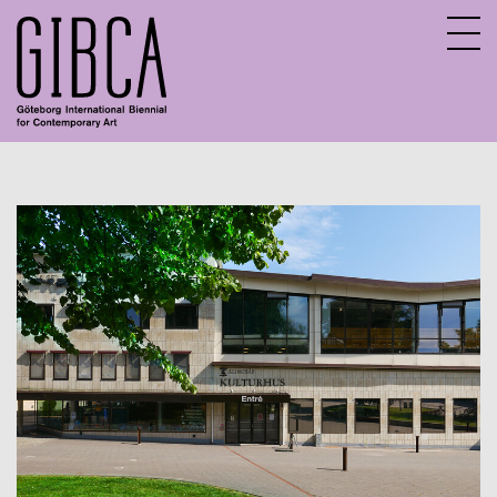
Sv
En
Om GIBCA Extended
Nätverket
Arkiv