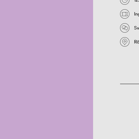
In
Sv
Rö