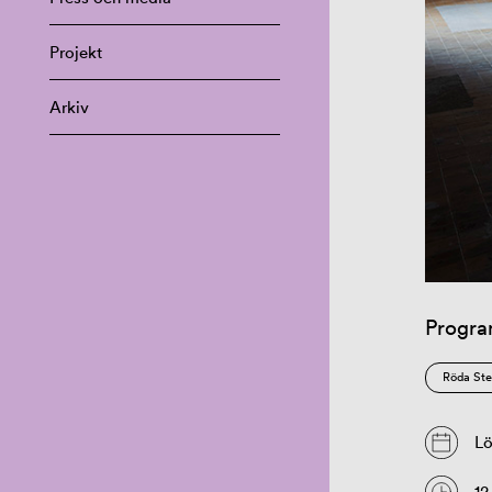
Projekt
Arkiv
Progr
Röda Ste
Lö
12