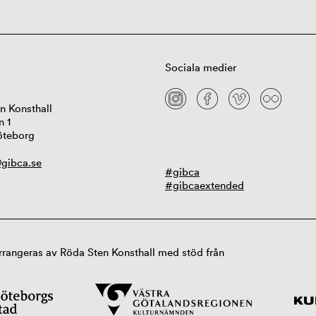
Sociala medier
n Konsthall
n 1
öteborg
gibca.se
#gibca
#gibcaextended
rangeras av Röda Sten Konsthall med stöd från