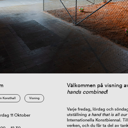
am
Välkommen på visning av
hands combined
!
n Konsthall
Visning
Varje fredag, lördag och söndag
utställning
a hand that is all o
rdag 11 Oktober
Internationella Konstbiennal. 
verken, och du får ta del av ta
.00 – 12.30