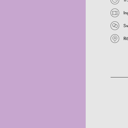
In
Sv
Rö