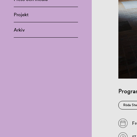
Projekt
Arkiv
Progr
Röda Ste
Fr
17