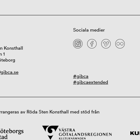
Sociala medier
n Konsthall
n 1
öteborg
gibca.se
#gibca
#gibcaextended
rangeras av Röda Sten Konsthall med stöd från