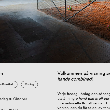
am
Välkommen på visning av
hands combined
!
n Konsthall
Visning
Varje fredag, lördag och söndag
utställning
a hand that is all o
edag 10 Oktober
Internationella Konstbiennal. 
verken, och du får ta del av ta
.30 – 18.00