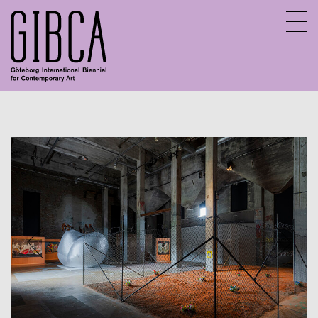
Sv
En
Aktuella program
Digitalt program
Tidigare program
Barn och unga