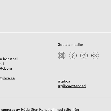
Sociala medier
n Konsthall
n 1
öteborg
gibca.se
#gibca
#gibcaextended
rangeras av Röda Sten Konsthall med stöd från